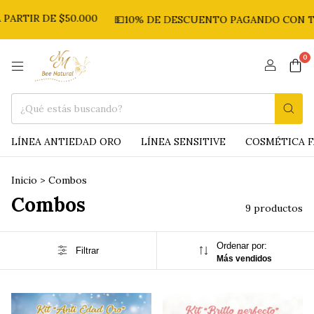
RTIR DE $50.000
💵10% DE DESCUENTO PAGANDO CON TR
0
LÍNEA ANTIEDAD ORO
LÍNEA SENSITIVE
COSMÉTICA F
Inicio
>
Combos
Combos
9 productos
Ordenar por:
Filtrar
Más vendidos