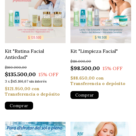
Kit "Rutina Facial
Kit "Limpieza Facial"
Antiedad"
$116.000,00
$98.500,00
$160.000,00
15
% OFF
$135.500,00
15
% OFF
$88.650,00
con
3
x
$45.166,67
sin interés
Transferencia o depósito
$121.950,00
con
Transferencia o depósito