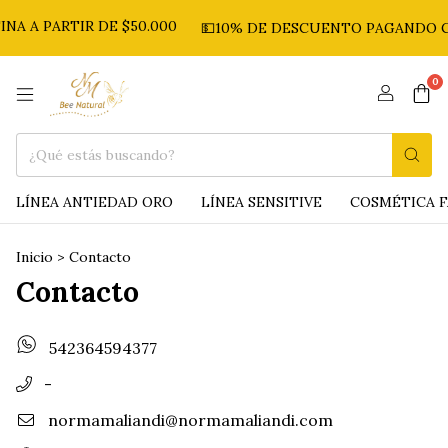
 PARTIR DE $50.000
💵10% DE DESCUENTO PAGANDO CON 
0
LÍNEA ANTIEDAD ORO
LÍNEA SENSITIVE
COSMÉTICA F
Inicio
>
Contacto
Contacto
542364594377
-
normamaliandi@normamaliandi.com